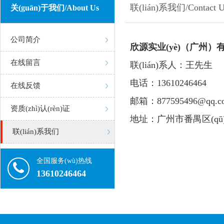
联(lián)系我们/Contact U
关(guān)于我们/About Us
公司简介
欣源实业(yè)（广州）
在线留言
联(lián)系人：王先生
电话：13610246464
在线反馈
邮箱：877595496@qq.c
资质(zhì)认(rèn)证
地址：广州市番禺区(qū)
联(lián)系我们
全国服务(wù)热线
13610246464