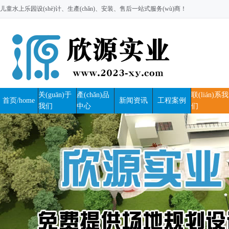
儿童水上乐园设(shè)计、生產(chǎn)、安装、售后一站式服务(wù)商！
关(guān)于
產(chǎn)品
联(lián)系我
首页/home
新闻资讯
工程案例
我们
中心
们